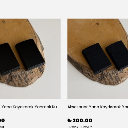
Aksesauar Yana Kaydırarak Yanmalı Kum Siyah Çakmak
00
₺ 200.00
yut
1 Renk 1 Boyut