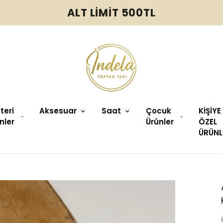
ALT LİMİT 500TL
üteri
Aksesuar
Saat
Çocuk
KİŞİYE
nler
Ürünler
ÖZEL
ÜRÜNL