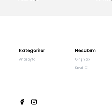
Kategoriler
Hesabım
Anasayfa
Giriş Yap
Kayıt Ol