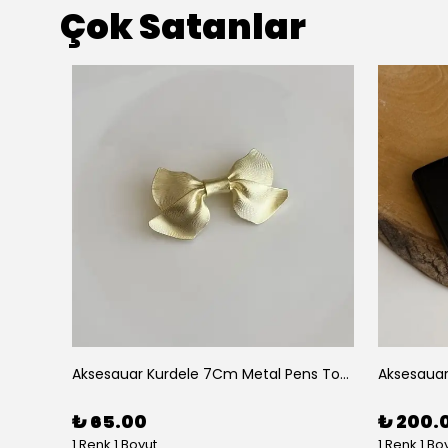
Çok Satanlar
Aksesuar 2 Li Elips Desenli 5Cm Akrilik Pens Toka
Aksesauar Kurdele 7Cm Metal Pens Toka
₺ 65.00
₺ 200.
1 Renk 1 Boyut
1 Renk 1 Bo