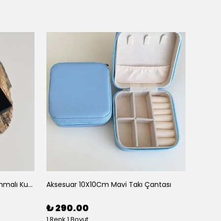
Aksesauar Yana Kaydırarak Yanmalı Kum Siyah Çakmak
Aksesuar 10X10Cm Mavi Takı Çantası
Aksesu
₺ 290.00
₺ 29
1 Renk 1 Boyut
1 Renk 