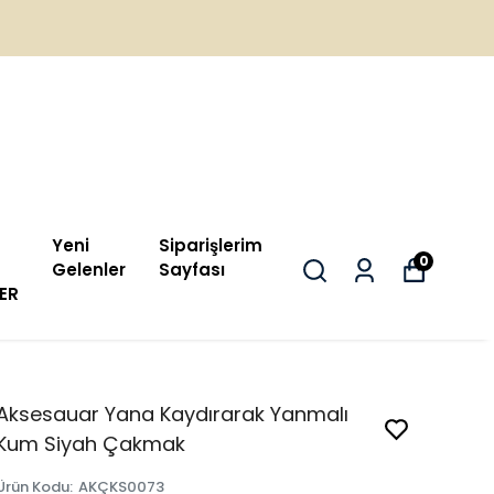
Yeni
Siparişlerim
0
Gelenler
Sayfası
ER
Aksesauar Yana Kaydırarak Yanmalı
Kum Siyah Çakmak
Ürün Kodu
:
AKÇKS0073