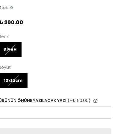
Stok
:
0
₺ 290.00
Renk
SİYAH
Boyut
10x10cm
ÜRÜNÜN ÖNÜNE YAZILACAK YAZI
(+
₺ 50.00
)