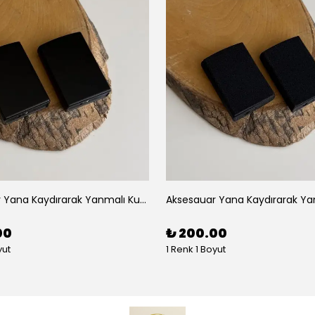
Aksesauar Yana Kaydırarak Yanmalı Kum Siyah Çakmak
00
₺ 200.00
yut
1 Renk 1 Boyut