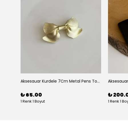
Aksesuar 2 Li Elips Desenli 5Cm Akrilik Pens Toka
Aksesauar Kurdele 7Cm Metal Pens Toka
₺ 65.00
₺ 200.
1 Renk 1 Boyut
1 Renk 1 Bo