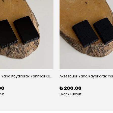
Aksesauar Yana Kaydırarak Yanmalı Kum Siyah Çakmak
00
₺ 200.00
yut
1 Renk 1 Boyut