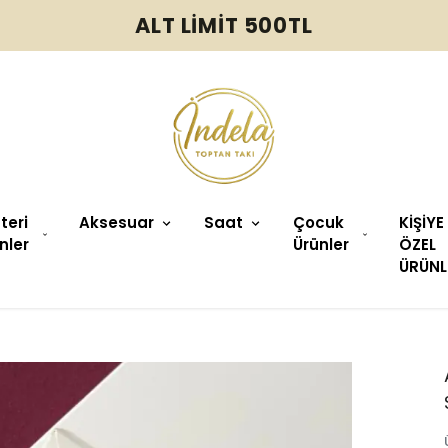
ALT LİMİT 500TL
üteri
Aksesuar
Saat
Çocuk
KİŞİYE
nler
Ürünler
ÖZEL
ÜRÜNL