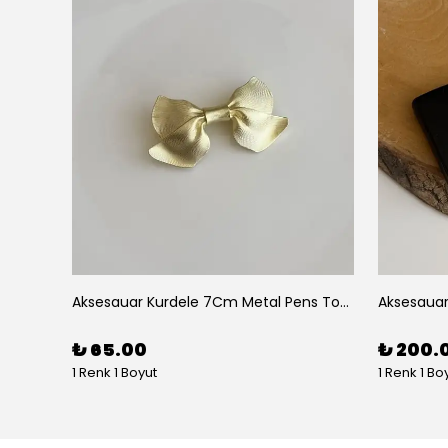
Aksesuar 2 Li Elips Desenli 5Cm Akrilik Pens Toka
Aksesauar Kurdele 7Cm Metal Pens Toka
₺ 65.00
₺ 200.
1 Renk 1 Boyut
1 Renk 1 Bo