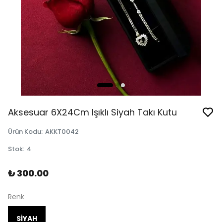
Aksesuar 6X24Cm Işıklı Siyah Takı Kutu
Ürün Kodu
:
AKKT0042
Stok
:
4
₺ 300.00
Renk
SİYAH