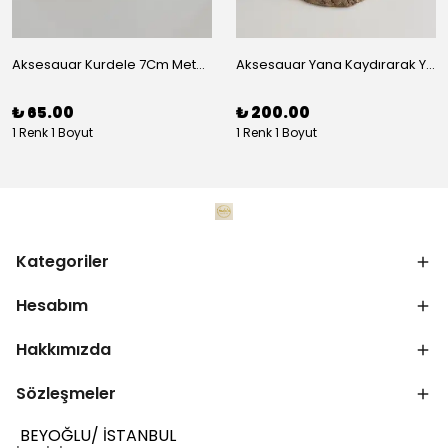
Aksesauar Kurdele 7Cm Metal Pens Toka
Aksesauar Yana Kaydırarak Yanmalı Kum Siyah Çakmak
₺ 65.00
₺ 200.00
1 Renk 1 Boyut
1 Renk 1 Boyut
Kategoriler
Hesabım
Hakkımızda
Sözleşmeler
BEYOĞLU/ İSTANBUL