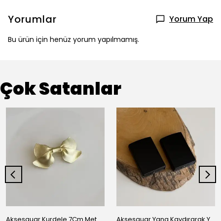
Yorumlar
Yorum Yap
Bu ürün için henüz yorum yapılmamış.
Çok Satanlar
Aksesauar Kurdele 7Cm Metal Pens Toka
Aksesauar Yana Kaydırarak Yanmalı Kum Siyah Çakmak