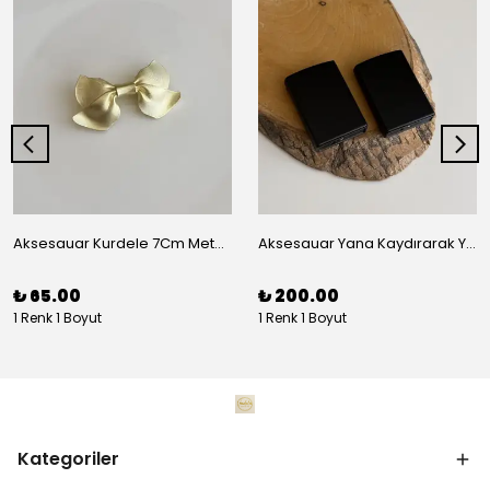
Aksesauar Kurdele 7Cm Metal Pens Toka
Aksesauar Yana Kaydırarak Yanmalı Kum Siyah Çakmak
₺ 65.00
₺ 200.00
1 Renk 1 Boyut
1 Renk 1 Boyut
Kategoriler