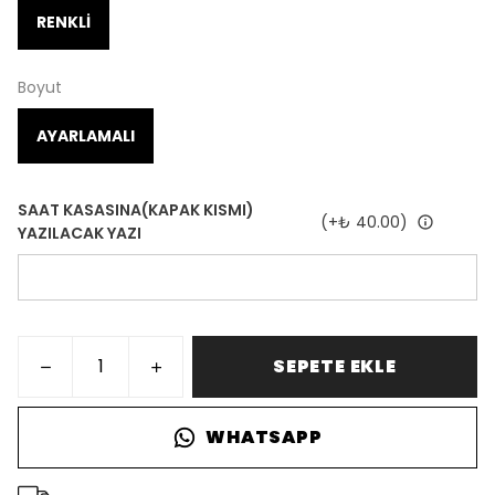
RENKLİ
Boyut
AYARLAMALI
SAAT KASASINA(KAPAK KISMI)
(+
₺ 40.00
)
YAZILACAK YAZI
SEPETE EKLE
WHATSAPP