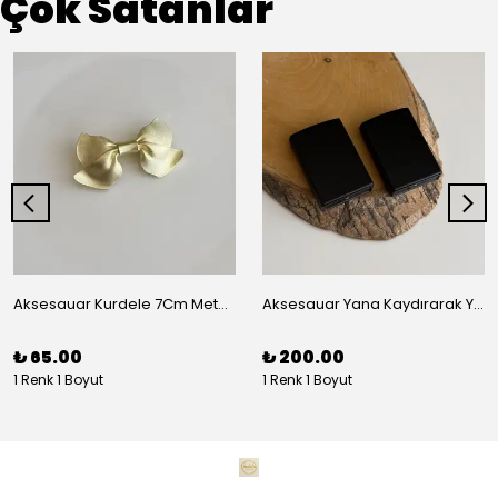
Çok Satanlar
Aksesauar Kurdele 7Cm Metal Pens Toka
Aksesauar Yana Kaydırarak Yanmalı Kum Siyah Çakmak
₺ 65.00
₺ 200.00
1 Renk 1 Boyut
1 Renk 1 Boyut