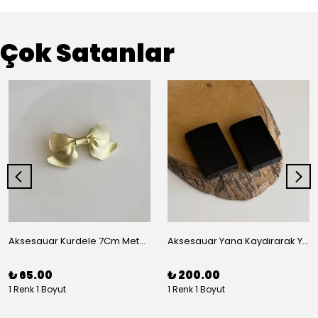
Çok Satanlar
Aksesauar Kurdele 7Cm Metal Pens Toka
Aksesauar Yana Kaydırarak Yanmalı Kum Siyah Çakmak
₺ 65.00
₺ 200.00
1 Renk 1 Boyut
1 Renk 1 Boyut