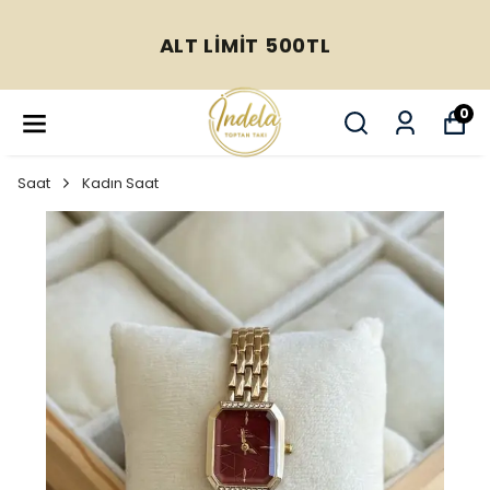
ALT LİMİT 500TL
0
Saat
Kadın Saat