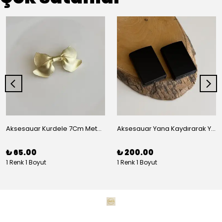
Aksesauar Kurdele 7Cm Metal Pens Toka
Aksesauar Yana Kaydırarak Yanmalı Kum Siyah Çakmak
₺ 65.00
₺ 200.00
1 Renk 1 Boyut
1 Renk 1 Boyut