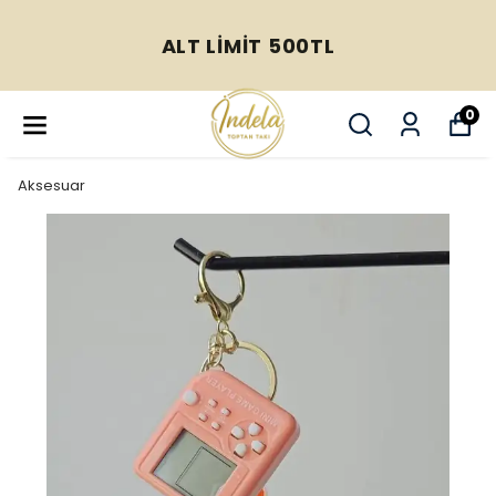
ALT LİMİT 500TL
0
Aksesuar