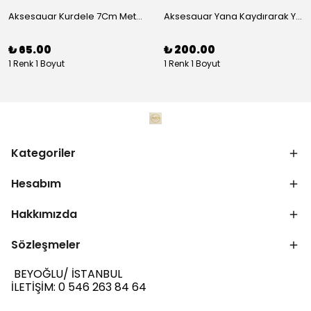
Aksesauar Kurdele 7Cm Metal Pens Toka
Aksesauar Yana Kaydırarak Yanmalı Kum Siyah Çakmak
₺ 65.00
₺ 200.00
1 Renk 1 Boyut
1 Renk 1 Boyut
Kategoriler
Hesabım
Hakkımızda
Sözleşmeler
BEYOĞLU/ İSTANBUL
İLETİŞİM: 0 546 263 84 64