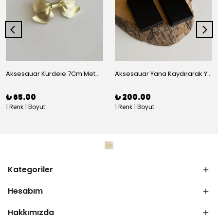
Aksesauar Kurdele 7Cm Metal Pens Toka
Aksesauar Yana Kaydırarak Yanmalı Kum Siyah Çakmak
₺ 65.00
₺ 200.00
1 Renk 1 Boyut
1 Renk 1 Boyut
Kategoriler
Hesabım
Hakkımızda