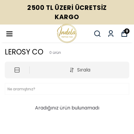
2500 TL ÜZERI ÜCRETSIZ
KARGO
0
LEROSY CO
0
ürün
Sırala
Aradığınız ürün bulunamadı