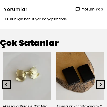
Yorumlar
Yorum Yap
Bu ürün için henüz yorum yapılmamış.
Çok Satanlar
Aksesauar Kurdele 7Cm Metal Pens Toka
Aksesauar Yana Kaydırarak Yanmalı Kum Siyah Çakmak