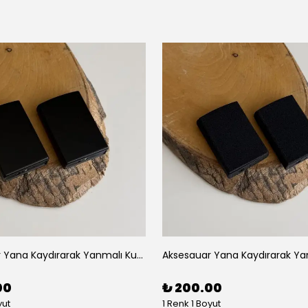
Aksesauar Yana Kaydırarak Yanmalı Kum Siyah Çakmak
00
₺ 200.00
yut
1 Renk 1 Boyut