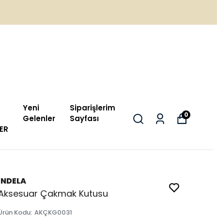
Yeni
Siparişlerim
0
Gelenler
Sayfası
ER
İNDELA
Aksesuar Çakmak Kutusu
Ürün Kodu
:
AKÇKG0031