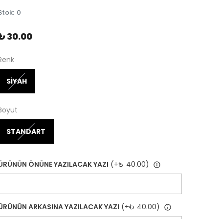
Stok
:
0
₺ 30.00
Renk
SİYAH
Boyut
STANDART
ÜRÜNÜN ÖNÜNE YAZILACAK YAZI
(+
₺ 40.00
)
ÜRÜNÜN ARKASINA YAZILACAK YAZI
(+
₺ 40.00
)