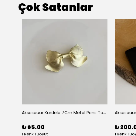
Çok Satanlar
Aksesuar 2 Li Elips Desenli 5Cm Akrilik Pens Toka
Aksesauar Kurdele 7Cm Metal Pens Toka
₺ 65.00
₺ 200.
1 Renk 1 Boyut
1 Renk 1 Bo