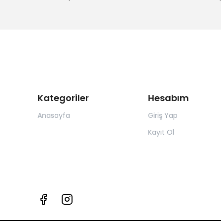
Kategoriler
Hesabım
Anasayfa
Giriş Yap
Kayıt Ol