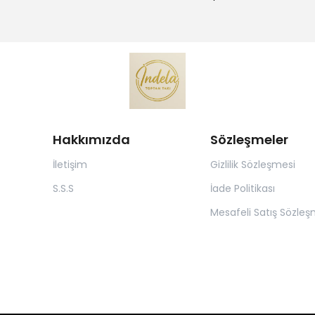
Hakkımızda
Sözleşmeler
İletişim
Gizlilik Sözleşmesi
S.S.S
İade Politikası
Mesafeli Satış Sözleş