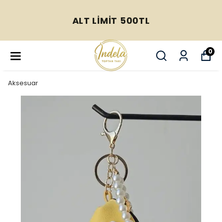
ALT LİMİT 500TL
0
Aksesuar