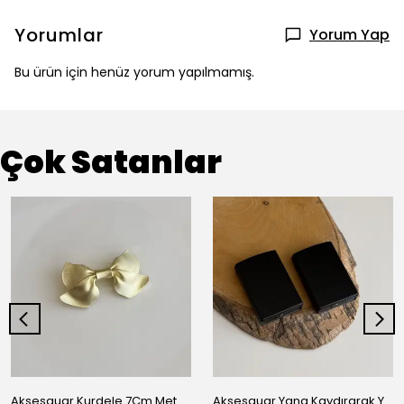
Yorumlar
Yorum Yap
Bu ürün için henüz yorum yapılmamış.
Çok Satanlar
Aksesauar Kurdele 7Cm Metal Pens Toka
Aksesauar Yana Kaydırarak Yanmalı Kum Siyah Çakmak