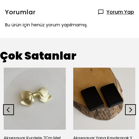
Yorumlar
Yorum Yap
Bu ürün için henüz yorum yapılmamış.
Çok Satanlar
Aksesauar Kurdele 7Cm Metal Pens Toka
Aksesauar Yana Kaydırarak Yanmalı Kum Siyah Çakmak