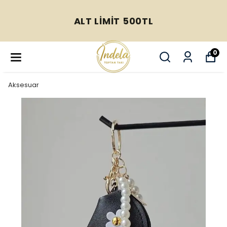
ALT LİMİT 500TL
0
Aksesuar