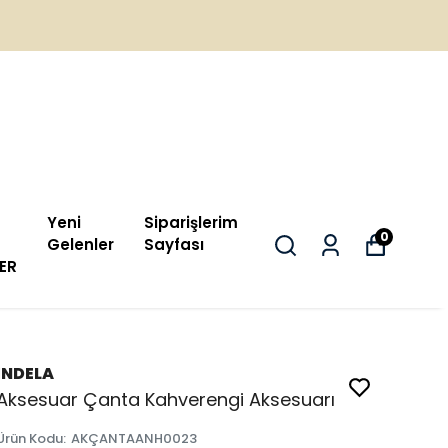
Yeni
Siparişlerim
0
Gelenler
Sayfası
ER
İNDELA
Aksesuar Çanta Kahverengi Aksesuarı
Ürün Kodu
:
AKÇANTAANH0023