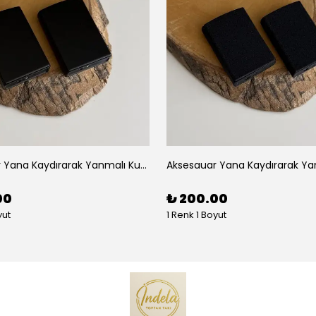
Aksesauar Yana Kaydırarak Yanmalı Kum Siyah Çakmak
00
₺ 200.00
yut
1 Renk 1 Boyut