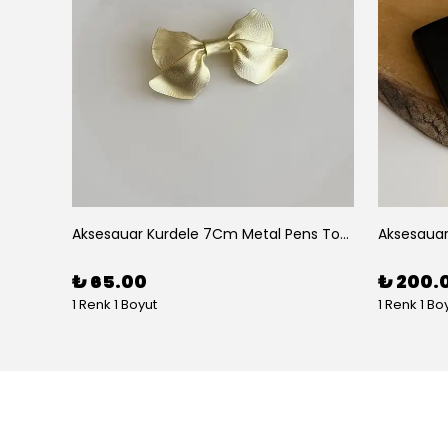
Aksesuar 2 Li Elips Desenli 5Cm Akrilik Pens Toka
Aksesauar Kurdele 7Cm Metal Pens Toka
₺ 65.00
₺ 200.
1 Renk 1 Boyut
1 Renk 1 Bo