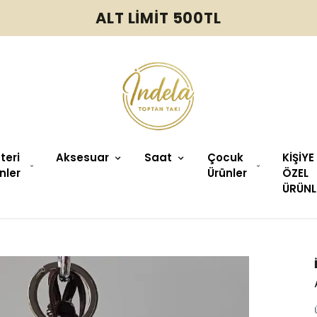
ALT LİMİT 500TL
üteri
Aksesuar
Saat
Çocuk
KİŞİYE
nler
Ürünler
ÖZEL
ÜRÜNL