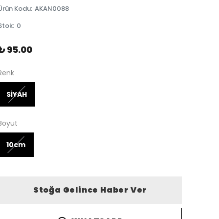
Ürün Kodu
:
AKAN0088
Stok
:
0
₺ 95.00
Renk
SİYAH
Boyut
10cm
Stoğa Gelince Haber Ver