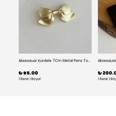
Aksesuar 2 Li Elips Desenli 5Cm Akrilik Pens Toka
Aksesauar Kurdele 7Cm Metal Pens Toka
₺ 65.00
₺ 200.
1 Renk 1 Boyut
1 Renk 1 Bo