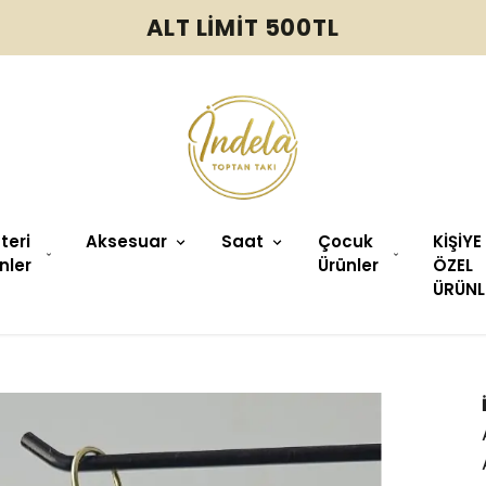
ALT LİMİT 500TL
üteri
Aksesuar
Saat
Çocuk
KİŞİYE
nler
Ürünler
ÖZEL
ÜRÜNL