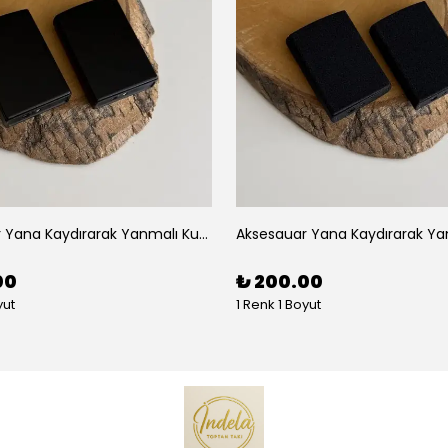
Aksesauar Yana Kaydırarak Yanmalı Kum Siyah Çakmak
00
₺ 200.00
yut
1 Renk 1 Boyut