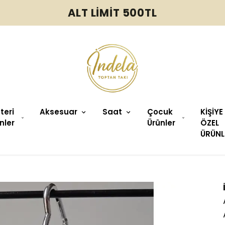
ALT LİMİT 500TL
üteri
Aksesuar
Saat
Çocuk
KİŞİYE
nler
Ürünler
ÖZEL
ÜRÜNL