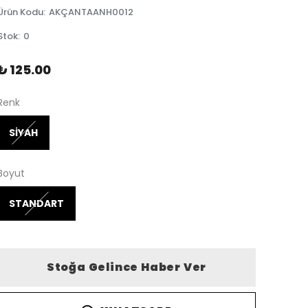
Ürün Kodu
:
AKÇANTAANH0012
Stok
:
0
₺ 125.00
Renk
SİYAH
Boyut
STANDART
Stoğa Gelince Haber Ver