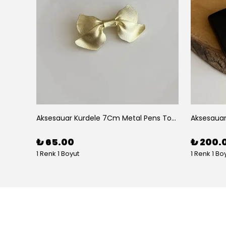
Aksesuar 2 Li Elips Desenli 5Cm Akrilik Pens Toka
Aksesauar Kurdele 7Cm Metal Pens Toka
₺ 65.00
₺ 200.
1 Renk 1 Boyut
1 Renk 1 Bo