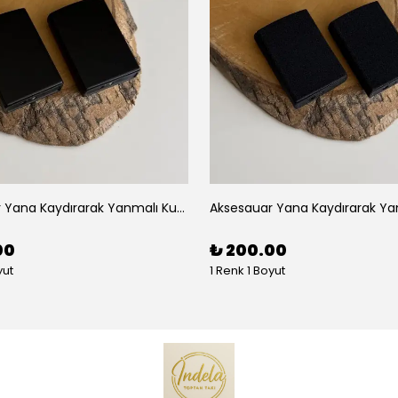
Aksesauar Yana Kaydırarak Yanmalı Kum Siyah Çakmak
00
₺ 200.00
yut
1 Renk 1 Boyut