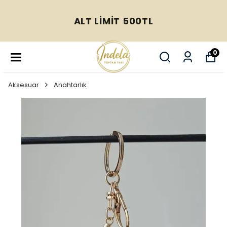
ALT LİMİT 500TL
0
Aksesuar
Anahtarlık