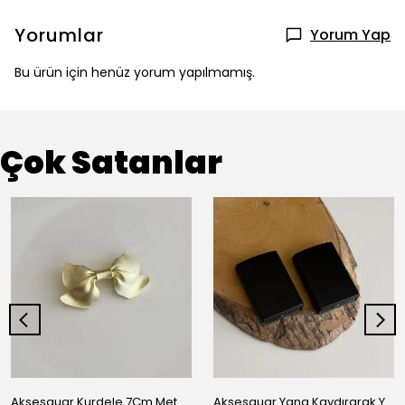
Yorumlar
Yorum Yap
Bu ürün için henüz yorum yapılmamış.
Çok Satanlar
Aksesauar Kurdele 7Cm Metal Pens Toka
Aksesauar Yana Kaydırarak Yanmalı Kum Siyah Çakmak