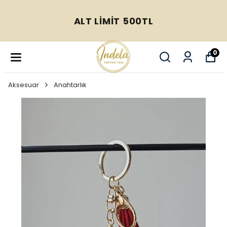
ALT LİMİT 500TL
0
Aksesuar
Anahtarlık