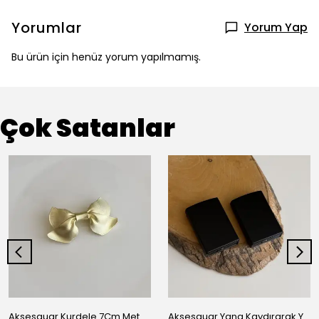
Yorumlar
Yorum Yap
Bu ürün için henüz yorum yapılmamış.
Çok Satanlar
Aksesauar Kurdele 7Cm Metal Pens Toka
Aksesauar Yana Kaydırarak Yanmalı Kum Siyah Çakmak