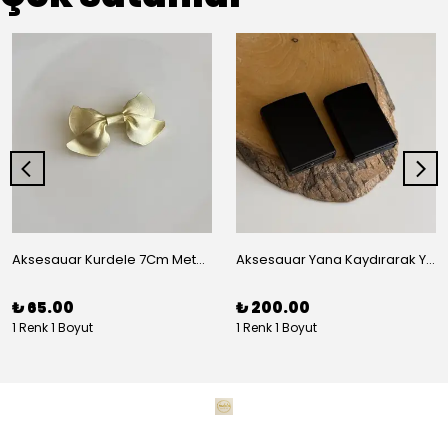
Aksesauar Kurdele 7Cm Metal Pens Toka
Aksesauar Yana Kaydırarak Yanmalı Kum Siyah Çakmak
₺ 65.00
₺ 200.00
1 Renk 1 Boyut
1 Renk 1 Boyut