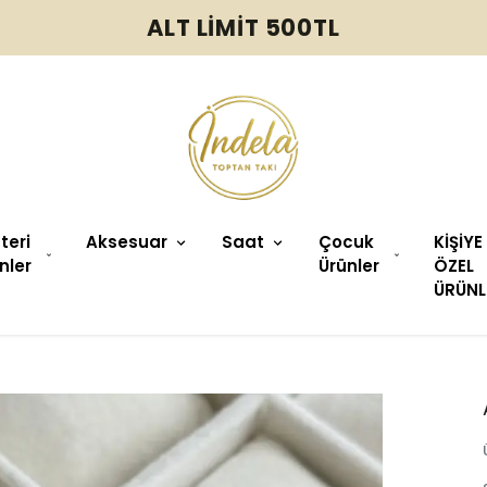
ALT LİMİT 500TL
üteri
Aksesuar
Saat
Çocuk
KİŞİYE
nler
Ürünler
ÖZEL
ÜRÜNL