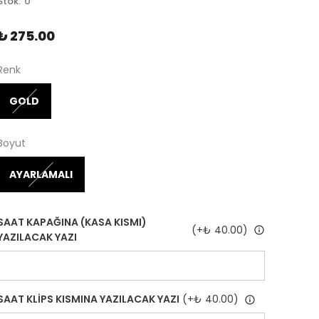
Stok
:
0
₺ 275.00
Renk
GOLD
Boyut
AYARLAMALI
SAAT KAPAĞINA (KASA KISMI)
(+
₺ 40.00
)
YAZILACAK YAZI
SAAT KLİPS KISMINA YAZILACAK YAZI
(+
₺ 40.00
)