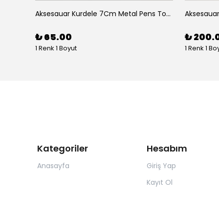
Aksesuar 2 Li Elips Desenli 5Cm Akrilik Pens Toka
Aksesauar Kurdele 7Cm Metal Pens Toka
₺ 65.00
₺ 200.
1 Renk 1 Boyut
1 Renk 1 Bo
Kategoriler
Hesabım
Anasayfa
Giriş Yap
Kayıt Ol