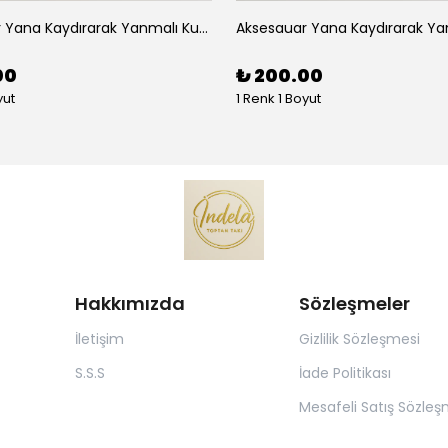
Aksesauar Yana Kaydırarak Yanmalı Kum Siyah Çakmak
00
₺ 200.00
yut
1 Renk 1 Boyut
Hakkımızda
Sözleşmeler
İletişim
Gizlilik Sözleşmesi
S.S.S
İade Politikası
Mesafeli Satış Sözleş