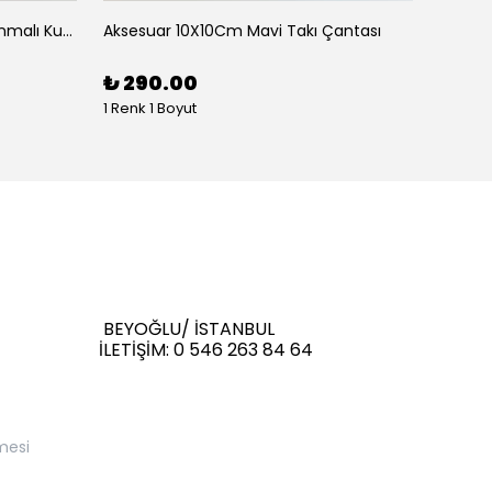
Aksesauar Yana Kaydırarak Yanmalı Kum Siyah Çakmak
Aksesuar 10X10Cm Mavi Takı Çantası
Aksesu
₺ 290.00
₺ 29
1 Renk 1 Boyut
1 Renk 
BEYOĞLU/ İSTANBUL
İLETİŞİM: 0 546 263 84 64
mesi