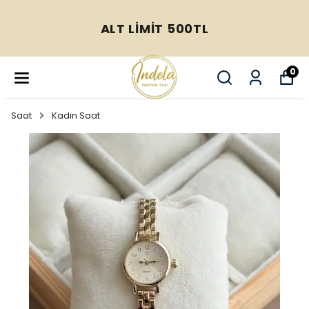
ALT LİMİT 500TL
0
Saat
Kadın Saat