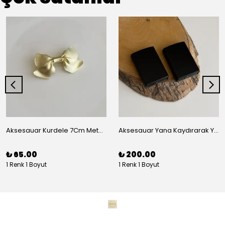
Aksesauar Kurdele 7Cm Metal Pens Toka
Aksesauar Yana Kaydırarak Yanmalı Kum Siyah Çakmak
₺ 65.00
₺ 200.00
1 Renk 1 Boyut
1 Renk 1 Boyut