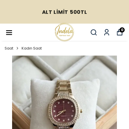
ALT LİMİT 500TL
0
Saat
Kadın Saat