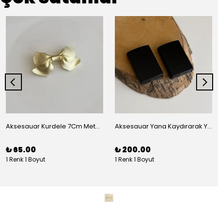
Aksesauar Kurdele 7Cm Metal Pens Toka
Aksesauar Yana Kaydırarak Yanmalı Kum Siyah Çakmak
₺ 65.00
₺ 200.00
1 Renk 1 Boyut
1 Renk 1 Boyut