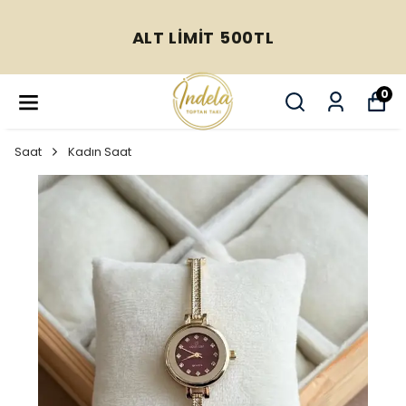
ALT LİMİT 500TL
0
Saat
Kadın Saat