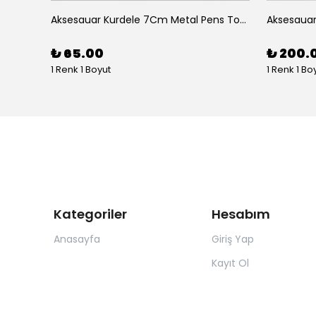
Aksesuar 2 Li Elips Desenli 5Cm Akrilik Pens Toka
Aksesauar Kurdele 7Cm Metal Pens Toka
₺ 65.00
₺ 200.
1 Renk 1 Boyut
1 Renk 1 Bo
Kategoriler
Hesabım
Anasayfa
Giriş Yap
Kayıt Ol