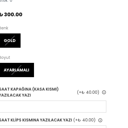
Stok
:
0
₺ 300.00
Renk
GOLD
Boyut
AYARLAMALI
SAAT KAPAĞINA (KASA KISMI)
(+
₺ 40.00
)
YAZILACAK YAZI
SAAT KLİPS KISMINA YAZILACAK YAZI
(+
₺ 40.00
)