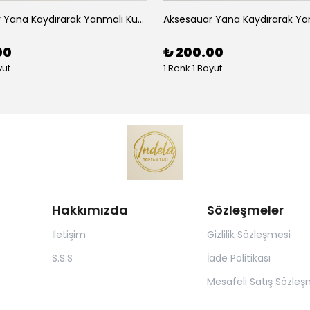
Aksesauar Yana Kaydırarak Yanmalı Kum Siyah Çakmak
00
₺ 200.00
yut
1 Renk 1 Boyut
Hakkımızda
Sözleşmeler
İletişim
Gizlilik Sözleşmesi
S.S.S
İade Politikası
Mesafeli Satış Sözleş