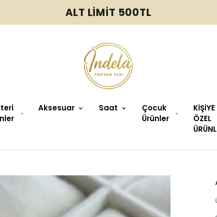
ALT LİMİT 500TL
üteri
Aksesuar
Saat
Çocuk
KİŞİYE
nler
Ürünler
ÖZEL
ÜRÜNL