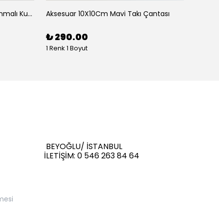
Aksesauar Yana Kaydırarak Yanmalı Kum Siyah Çakmak
Aksesuar 10X10Cm Mavi Takı Çantası
Aksesu
₺ 290.00
₺ 29
1 Renk 1 Boyut
1 Renk 
BEYOĞLU/ İSTANBUL
İLETİŞİM: 0 546 263 84 64
mesi