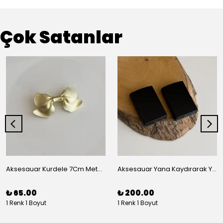
Çok Satanlar
Aksesauar Kurdele 7Cm Metal Pens Toka
Aksesauar Yana Kaydırarak Yanmalı Kum Siyah Çakmak
₺ 65.00
₺ 200.00
1 Renk 1 Boyut
1 Renk 1 Boyut