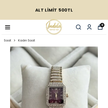
ALT LİMİT 500TL
0
Saat
Kadın Saat