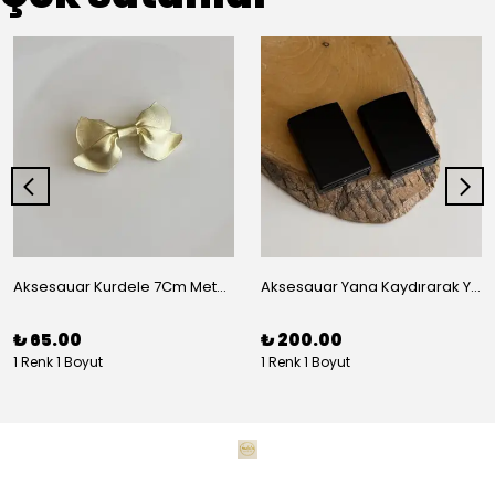
Aksesauar Kurdele 7Cm Metal Pens Toka
Aksesauar Yana Kaydırarak Yanmalı Kum Siyah Çakmak
₺ 65.00
₺ 200.00
1 Renk 1 Boyut
1 Renk 1 Boyut