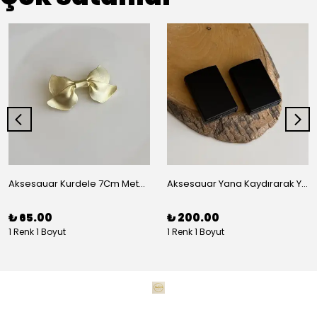
Aksesauar Kurdele 7Cm Metal Pens Toka
Aksesauar Yana Kaydırarak Yanmalı Kum Siyah Çakmak
₺ 65.00
₺ 200.00
1 Renk 1 Boyut
1 Renk 1 Boyut