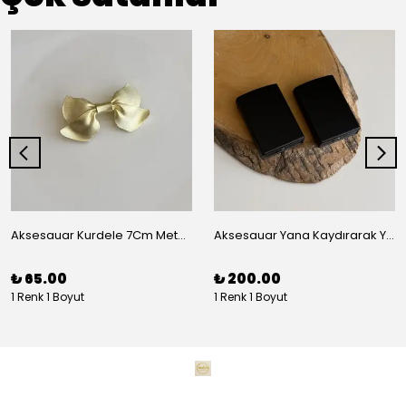
Aksesauar Kurdele 7Cm Metal Pens Toka
Aksesauar Yana Kaydırarak Yanmalı Kum Siyah Çakmak
₺ 65.00
₺ 200.00
1 Renk 1 Boyut
1 Renk 1 Boyut