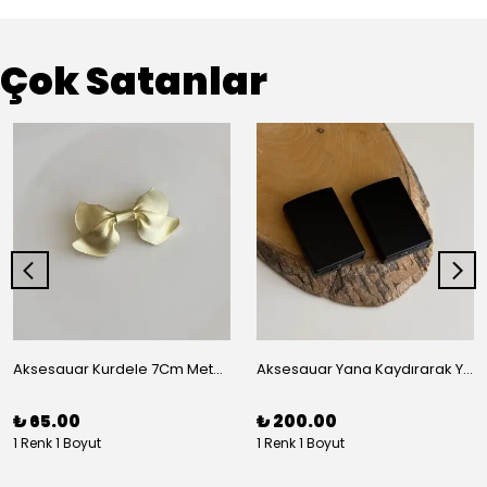
Çok Satanlar
Aksesauar Kurdele 7Cm Metal Pens Toka
Aksesauar Yana Kaydırarak Yanmalı Kum Siyah Çakmak
₺ 65.00
₺ 200.00
1 Renk 1 Boyut
1 Renk 1 Boyut