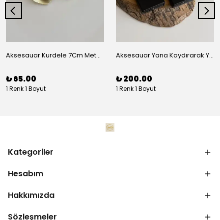
Aksesauar Kurdele 7Cm Metal Pens Toka
Aksesauar Yana Kaydırarak Yanmalı Kum Siyah Çakmak
₺ 65.00
₺ 200.00
1 Renk 1 Boyut
1 Renk 1 Boyut
Kategoriler
Hesabım
Hakkımızda
Sözleşmeler