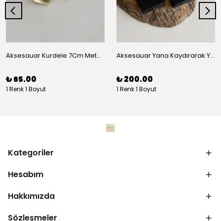
Aksesauar Kurdele 7Cm Metal Pens Toka
Aksesauar Yana Kaydırarak Yanmalı Kum Siyah Çakmak
₺ 65.00
₺ 200.00
1 Renk 1 Boyut
1 Renk 1 Boyut
Kategoriler
Hesabım
Hakkımızda
Sözleşmeler