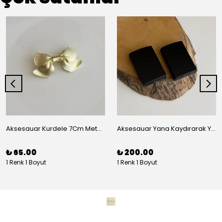
Aksesauar Kurdele 7Cm Metal Pens Toka
Aksesauar Yana Kaydırarak Yanmalı Kum Siyah Çakmak
₺ 65.00
₺ 200.00
1 Renk 1 Boyut
1 Renk 1 Boyut