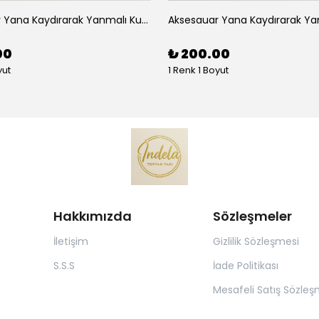
Aksesauar Yana Kaydırarak Yanmalı Kum Siyah Çakmak
00
₺ 200.00
yut
1 Renk 1 Boyut
Hakkımızda
Sözleşmeler
İletişim
Gizlilik Sözleşmesi
S.S.S
İade Politikası
Mesafeli Satış Sözleş