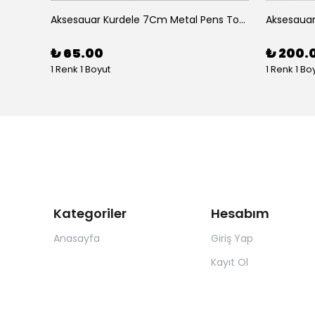
Aksesuar 2 Li Elips Desenli 5Cm Akrilik Pens Toka
Aksesauar Kurdele 7Cm Metal Pens Toka
₺ 65.00
₺ 200.
1 Renk 1 Boyut
1 Renk 1 Bo
Kategoriler
Hesabım
Anasayfa
Giriş Yap
Kayıt Ol