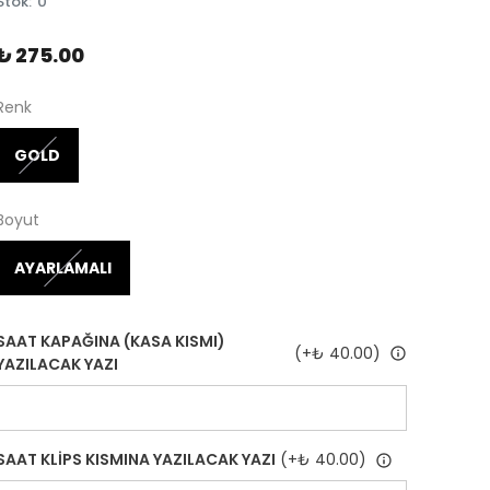
Stok
:
0
₺ 275.00
Renk
GOLD
Boyut
AYARLAMALI
SAAT KAPAĞINA (KASA KISMI)
(+
₺ 40.00
)
YAZILACAK YAZI
SAAT KLİPS KISMINA YAZILACAK YAZI
(+
₺ 40.00
)