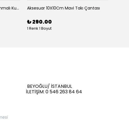
Aksesauar Yana Kaydırarak Yanmalı Kum Siyah Çakmak
Aksesuar 10X10Cm Mavi Takı Çantası
Aksesu
₺ 290.00
₺ 29
1 Renk 1 Boyut
1 Renk 
BEYOĞLU/ İSTANBUL
İLETİŞİM: 0 546 263 84 64
mesi