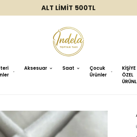
ALT LİMİT 500TL
üteri
Aksesuar
Saat
Çocuk
KİŞİYE
nler
Ürünler
ÖZEL
ÜRÜNL