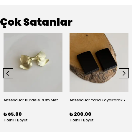
Çok Satanlar
Aksesauar Kurdele 7Cm Metal Pens Toka
Aksesauar Yana Kaydırarak Yanmalı Kum Siyah Çakmak
₺ 65.00
₺ 200.00
1 Renk 1 Boyut
1 Renk 1 Boyut