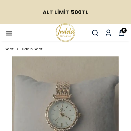
ALT LİMİT 500TL
0
Saat
Kadın Saat