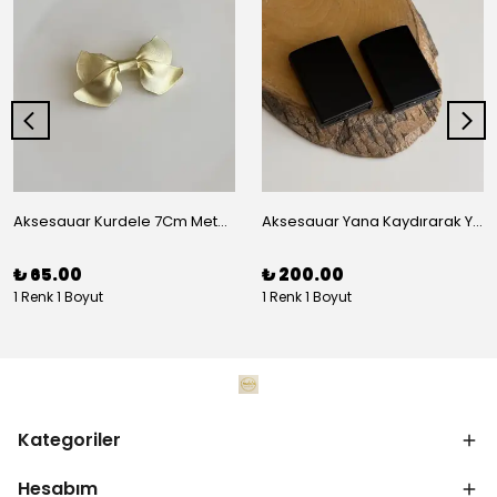
Aksesauar Kurdele 7Cm Metal Pens Toka
Aksesauar Yana Kaydırarak Yanmalı Kum Siyah Çakmak
₺ 65.00
₺ 200.00
1 Renk 1 Boyut
1 Renk 1 Boyut
Kategoriler
Hesabım