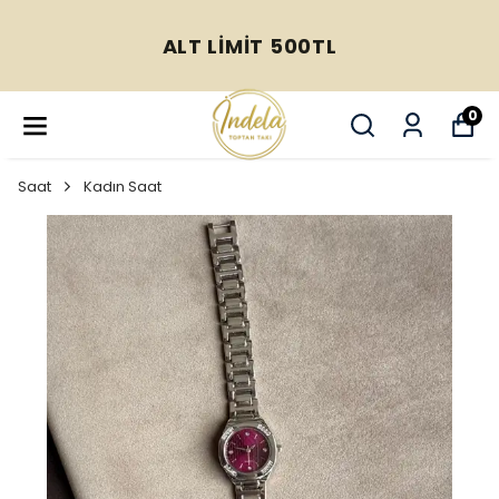
ALT LİMİT 500TL
0
Saat
Kadın Saat