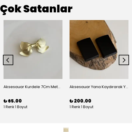
Çok Satanlar
Aksesauar Kurdele 7Cm Metal Pens Toka
Aksesauar Yana Kaydırarak Yanmalı Kum Siyah Çakmak
₺ 65.00
₺ 200.00
1 Renk 1 Boyut
1 Renk 1 Boyut