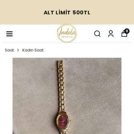
ALT LİMİT 500TL
0
Saat
Kadın Saat