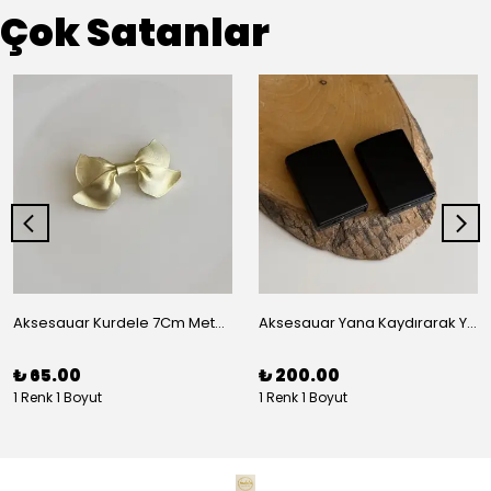
Çok Satanlar
Aksesauar Kurdele 7Cm Metal Pens Toka
Aksesauar Yana Kaydırarak Yanmalı Kum Siyah Çakmak
₺ 65.00
₺ 200.00
1 Renk 1 Boyut
1 Renk 1 Boyut