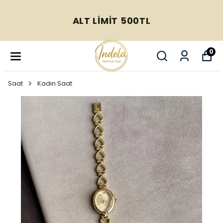
ALT LİMİT 500TL
0
Saat
Kadın Saat