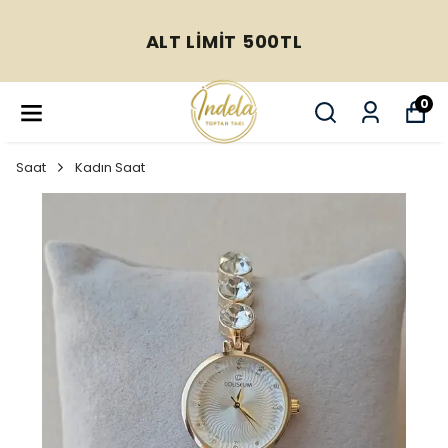
ALT LİMİT 500TL
0
Saat
Kadın Saat