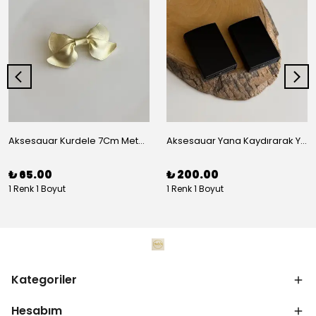
Aksesauar Kurdele 7Cm Metal Pens Toka
Aksesauar Yana Kaydırarak Yanmalı Kum Siyah Çakmak
₺ 65.00
₺ 200.00
1 Renk 1 Boyut
1 Renk 1 Boyut
Kategoriler
Hesabım