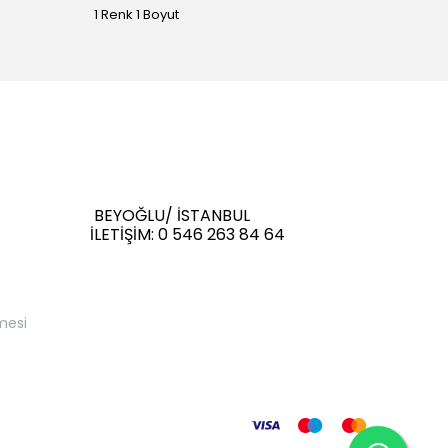
1 Renk 1 Boyut
1 Renk 
BEYOĞLU/ İSTANBUL
İLETİŞİM: 0 546 263 84 64
mesi