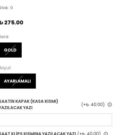
Stok
:
0
₺ 275.00
Renk
GOLD
Boyut
AYARLAMALI
SAATİN KAPAK (KASA KISMI)
(+
₺ 40.00
)
YAZILACAK YAZI
SAAT KLİPS KISMINA YAZILACAK YAZI
(+
₺ 40.00
)