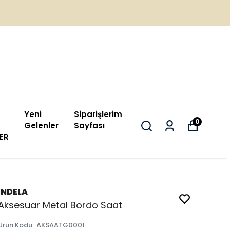
Yeni
Siparişlerim
0
Gelenler
Sayfası
ER
İNDELA
Aksesuar Metal Bordo Saat
Ürün Kodu
:
AKSAATG0001