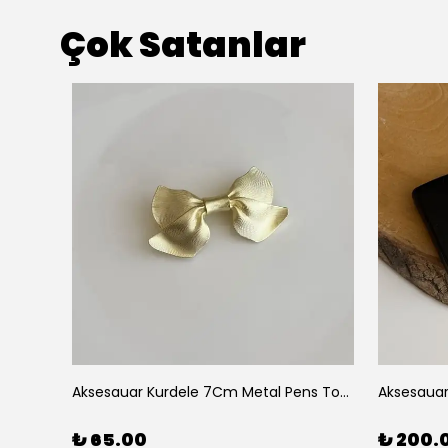
Çok Satanlar
Aksesuar 2 Li Elips Desenli 5Cm Akrilik Pens Toka
Aksesauar Kurdele 7Cm Metal Pens Toka
₺ 65.00
₺ 200.