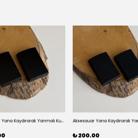
Aksesauar Yana Kaydırarak Yanmalı Kum Siyah Çakmak
00
₺ 200.00