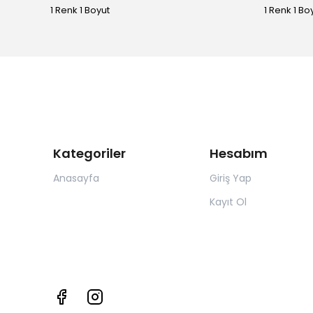
1 Renk 1 Boyut
1 Renk 1 Bo
Kategoriler
Hesabım
Anasayfa
Giriş Yap
Kayıt Ol