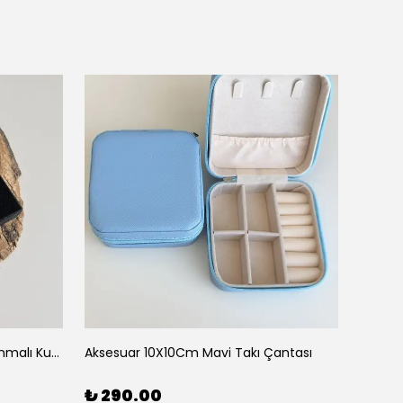
Aksesauar Yana Kaydırarak Yanmalı Kum Siyah Çakmak
Aksesuar 10X10Cm Mavi Takı Çantası
Aksesu
₺ 290.00
₺ 29