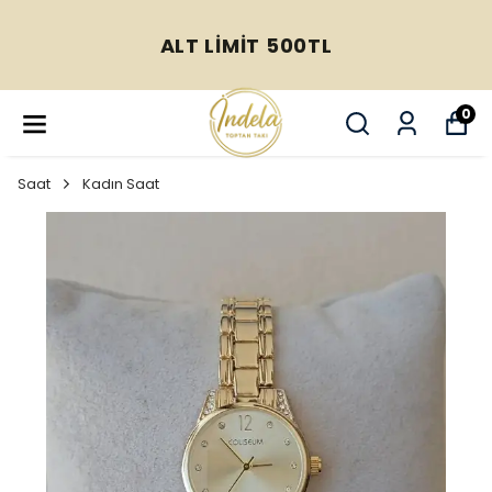
ALT LİMİT 500TL
0
Saat
Kadın Saat