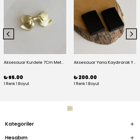
Aksesauar Kurdele 7Cm Metal Pens Toka
Aksesauar Yana Kaydırarak Yanmalı Kum Siyah Çakmak
₺ 65.00
₺ 200.00
1 Renk 1 Boyut
1 Renk 1 Boyut
Kategoriler
Hesabım