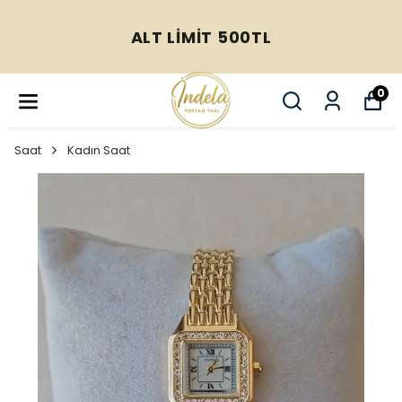
ALT LİMİT 500TL
0
Saat
Kadın Saat