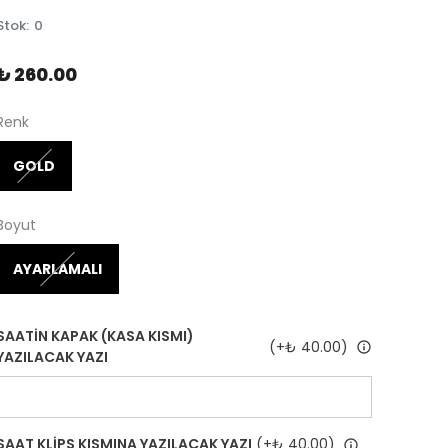
Stok
:
0
₺ 260.00
Renk
GOLD
Boyut
AYARLAMALI
SAATİN KAPAK (KASA KISMI)
(+
₺ 40.00
)
YAZILACAK YAZI
SAAT KLİPS KISMINA YAZILACAK YAZI
(+
₺ 40.00
)