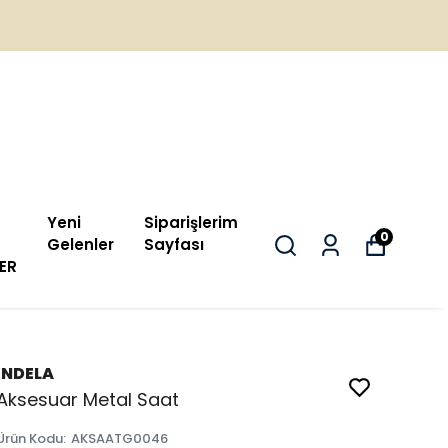
Yeni
Siparişlerim
0
Gelenler
Sayfası
ER
İNDELA
Aksesuar Metal Saat
Ürün Kodu
:
AKSAATG0046