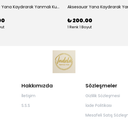
Aksesauar Yana Kaydırarak Yanmalı Kum Siyah Çakmak
00
₺ 200.00
yut
1 Renk 1 Boyut
Hakkımızda
Sözleşmeler
İletişim
Gizlilik Sözleşmesi
S.S.S
İade Politikası
Mesafeli Satış Sözleş