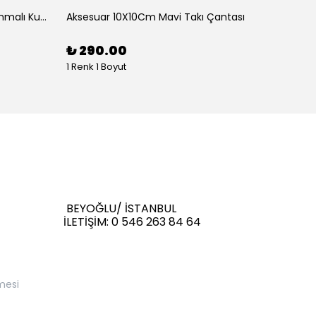
Aksesauar Yana Kaydırarak Yanmalı Kum Siyah Çakmak
Aksesuar 10X10Cm Mavi Takı Çantası
Aksesu
₺ 290.00
₺ 29
1 Renk 1 Boyut
1 Renk 
BEYOĞLU/ İSTANBUL
İLETİŞİM: 0 546 263 84 64
mesi