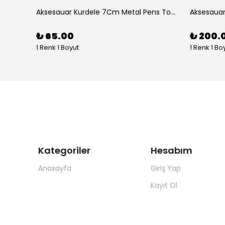
Aksesuar 2 Li Elips Desenli 5Cm Akrilik Pens Toka
Aksesauar Kurdele 7Cm Metal Pens Toka
₺ 65.00
₺ 200.
1 Renk 1 Boyut
1 Renk 1 Bo
Kategoriler
Hesabım
Anasayfa
Giriş Yap
Kayıt Ol