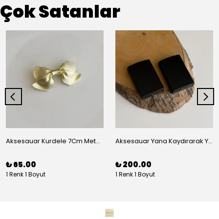
Çok Satanlar
Aksesauar Kurdele 7Cm Metal Pens Toka
Aksesauar Yana Kaydırarak Yanmalı Kum Siyah Çakmak
₺ 65.00
₺ 200.00
1 Renk 1 Boyut
1 Renk 1 Boyut