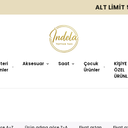
ALT LİMİT 500TL
üteri
Aksesuar
Saat
Çocuk
KİŞİYE
nler
Ürünler
ÖZEL
ÜRÜNL
re A-Z
Ürün adına göre Z-A
Fiyat artan
Fiyat a