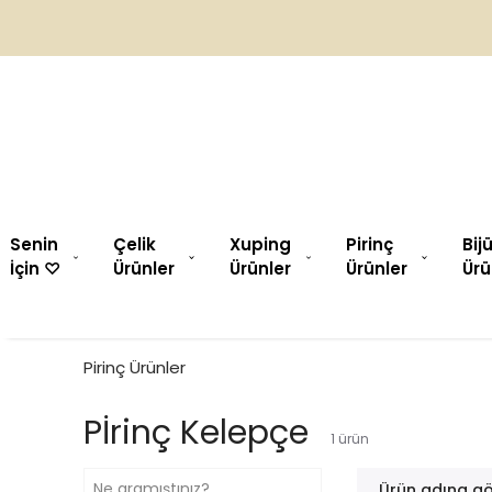
Senin
Çelik
Xuping
Pirinç
Bij
İçin ♡︎
Ürünler
Ürünler
Ürünler
Ürü
Pirinç Ürünler
Pİrinç Kelepçe
1
ürün
Ürün adına gö